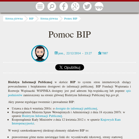
Przejdź do treści
Menu
Szukaj
Facebook
Google
Twitter
1 procent
Jesteś tutaj
Strona główna
BIP
Strona główna
Pomoc BIP
Pomoc BIP
pon., 22/12/2014 - 23:27
7887
Biuletyn Informacji Publicznej
w skrócie
BIP
to system stron internetowych służący
powszechnemu i bezpłatnemu dostępowi do informacji publicznej. BIP Fundacji Wspierania i
Rozwoju Wspinaczki WSPINKA dostępny jest pod adresem bip.wspinka.org lub poprzez
spis
podmiotów
zamieszczony na stronie głównej Biuletynu Informacji Publicznej bip.gov.pl.
Akty prawne regulujące tworzenie i prowadzenie BIP:
Ustawa z dnia 6 września 2001r. o
dostępie do informacji publicznej
,
Rozporządzenie Ministra Spraw Wewnętrznych i Administracji z dnia 18 stycznia 2007r. w
sprawie
Biuletynu Informacji Publicznej
.
Rozporządzenie Rady Ministrów z dnia 12 kwietnia 2012 r. w sprawie
Krajowych Ram
Interoperacyjności
.
W wersji szerokoekranowej (desktop) elementy składowe BIP to:
prawostronne górne menu zawierające linki do: wyszukiwarki tekstowej, strony startowej