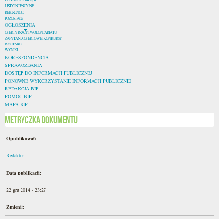
UCHWAŁY ZARZĄDU
LISTY INTENCYJNE
REFERENCJE
POZOSTAŁE
OGŁOSZENIA
OFERTY PRACY I WOLONTARIATU
ZAPYTANIA OFERTOWE I KONKURSY
PRZETARGI
WYNIKI
KORESPONDENCJA
SPRAWOZDANIA
DOSTĘP DO INFORMACJI PUBLICZNEJ
PONOWNE WYKORZYSTANIE INFORMACJI PUBLICZNEJ
REDAKCJA BIP
POMOC BIP
MAPA BIP
Metryczka dokumentu
Opublikował:
Redaktor
Data publikacji:
22 gru 2014 - 23:27
Zmienił: