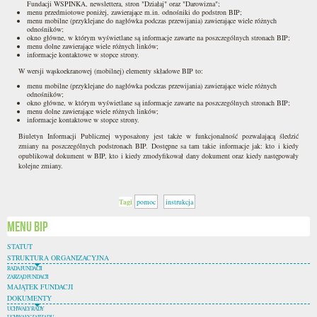
Fundacji WSPINKA, newslettera, stron "Działaj" oraz "Darowizna";
menu przedmiotowe poniżej, zawierające m.in. odnośniki do podstron BIP;
menu mobilne (przyklejane do nagłówka podczas przewijania) zawierające wiele różnych
odnośników;
okno główne, w którym wyświetlane są informacje zawarte na poszczególnych stronach BIP;
menu dolne zawierające wiele różnych linków;
informacje kontaktowe w stopce strony.
W wersji wąskoekranowej (mobilnej) elementy składowe BIP to:
menu mobilne (przyklejane do nagłówka podczas przewijania) zawierające wiele różnych
odnośników;
okno główne, w którym wyświetlane są informacje zawarte na poszczególnych stronach BIP;
menu dolne zawierające wiele różnych linków;
informacje kontaktowe w stopce strony.
Biuletyn Informacji Publicznej wyposażony jest także w funkcjonalność pozwalającą śledzić
zmiany na poszczególnych podstronach BIP. Dostępne sa tam takie informacje jak: kto i kiedy
opublikował dokument w BIP, kto i kiedy zmodyfikował dany dokument oraz kiedy następowały
kolejne zmiany.
Tagi
pomoc
instrukcja
Menu BIP
STATUT
STRUKTURA ORGANIZACYJNA
RADA FUNDACJI
ZARZĄD FUNDACJI
MAJĄTEK FUNDACJI
DOKUMENTY
UCHWAŁY RADY