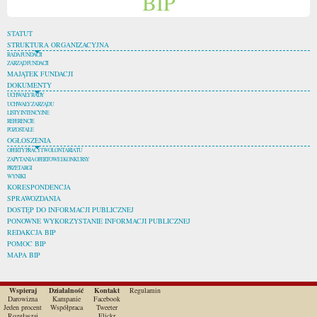
BIP
STATUT
STRUKTURA ORGANIZACYJNA
RADA FUNDACJI
ZARZĄD FUNDACJI
MAJĄTEK FUNDACJI
DOKUMENTY
UCHWAŁY RADY
UCHWAŁY ZARZĄDU
LISTY INTENCYJNE
REFERENCJE
POZOSTAŁE
OGŁOSZENIA
OFERTY PRACY I WOLONTARIATU
ZAPYTANIA OFERTOWE I KONKURSY
PRZETARGI
WYNIKI
KORESPONDENCJA
SPRAWOZDANIA
DOSTĘP DO INFORMACJI PUBLICZNEJ
PONOWNE WYKORZYSTANIE INFORMACJI PUBLICZNEJ
REDAKCJA BIP
POMOC BIP
MAPA BIP
Wspieraj
Działalność
Kontakt
Regulamin
Darowizna
Kampanie
Facebook
Jeden procent
Współpraca
Tweeter
Rozgłaszaj
Flickr