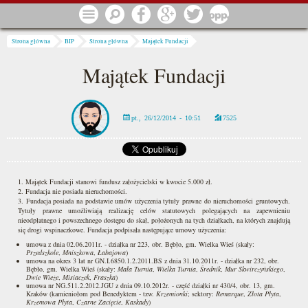
Przejdź do treści
Menu
Szukaj
Facebook
Google
Twitter
1 procent
Jesteś tutaj
Strona główna
BIP
Strona główna
Majątek Fundacji
Majątek Fundacji
pt., 26/12/2014 - 10:51
7525
1. Majątek Fundacji stanowi fundusz założycielski w kwocie 5.000 zł.
2. Fundacja nie posiada nieruchomości.
3. Fundacja posiada na podstawie umów użyczenia tytuły prawne do nieruchomości gruntowych.
Tytuły prawne umożliwiają realizację celów statutowych polegających na zapewnieniu
nieodpłatnego i powszechnego dostępu do skał, położonych na tych działkach, na których znajdują
się drogi wspinaczkowe. Fundacja podpisała następujące umowy użyczenia:
umowa z dnia 02.06.2011r. - działka nr 223, obr. Bębło, gm. Wielka Wieś (skały:
Przedszkole
,
Mniszkowa
,
Łabajowa
)
umowa na okres 3 lat nr GN.I.6850.1.2.2011.BS z dnia 31.10.2011r. - działka nr 232, obr.
Bębło, gm. Wielka Wieś (skały:
Mała Turnia
,
Wielka Turnia
,
Średnik
,
Mur Skwirczyńskiego
,
Dwie Wieże
,
Misiaczek
,
Fraszka
)
umowa nr NG.511.2.2012.JGU z dnia 09.10.2012r. - część działki nr 430/4, obr. 13, gm.
Kraków (kamieniołom pod Benedyktem - tzw.
Krzemionki
; sektory:
Remarque
,
Złota Płyta
,
Krzemowa Płyta
,
Czarne Zacięcie
,
Kaskady
)