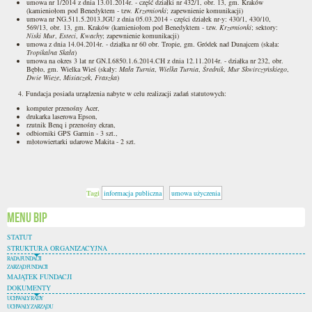
umowa nr 1/2014 z dnia 13.01.2014r. - część działki nr 432/1, obr. 13, gm. Kraków
(kamieniołom pod Benedyktem - tzw.
Krzemionki
; zapewnienie komunikacji)
umowa nr NG.511.5.2013.JGU z dnia 05.03.2014 - części działek nr-y: 430/1, 430/10,
569/13, obr. 13, gm. Kraków (kamieniołom pod Benedyktem - tzw.
Krzemionki
; sektory:
Niski Mur
,
Esteci
,
Kwachy
; zapewnienie komunikacji)
umowa z dnia 14.04.2014r. - działka nr 60 obr. Tropie, gm. Gródek nad Dunajcem (skała:
Tropikalna Skała
)
umowa na okres 3 lat nr GN.I.6850.1.6.2014.CH z dnia 12.11.2014r. - działka nr 232, obr.
Bębło, gm. Wielka Wieś (skały:
Mała Turnia
,
Wielka Turnia
,
Średnik
,
Mur Skwirczyńskiego
,
Dwie Wieże
,
Misiaczek
,
Fraszka
)
4. Fundacja posiada urządzenia nabyte w celu realizacji zadań statutowych:
komputer przenośny Acer,
drukarka laserowa Epson,
rzutnik Benq i przenośny ekran,
odbiorniki GPS Garmin - 3 szt.,
młotowiertarki udarowe Makita - 2 szt.
Tagi
informacja publiczna
umowa użyczenia
Menu BIP
STATUT
STRUKTURA ORGANIZACYJNA
RADA FUNDACJI
ZARZĄD FUNDACJI
MAJĄTEK FUNDACJI
DOKUMENTY
UCHWAŁY RADY
UCHWAŁY ZARZĄDU