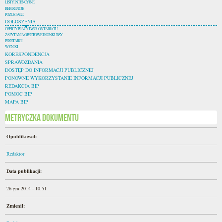
LISTY INTENCYJNE
REFERENCJE
POZOSTAŁE
OGŁOSZENIA
OFERTY PRACY I WOLONTARIATU
ZAPYTANIA OFERTOWE I KONKURSY
PRZETARGI
WYNIKI
KORESPONDENCJA
SPRAWOZDANIA
DOSTĘP DO INFORMACJI PUBLICZNEJ
PONOWNE WYKORZYSTANIE INFORMACJI PUBLICZNEJ
REDAKCJA BIP
POMOC BIP
MAPA BIP
Metryczka dokumentu
Opublikował:
Redaktor
Data publikacji:
26 gru 2014 - 10:51
Zmienił: