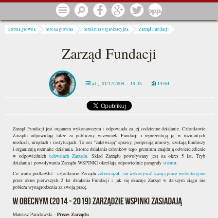
Przejdź do treści
Menu
Szukaj
Facebook
Google
Twitter
1 procent
Jesteś tutaj
Strona główna
Strona główna
Struktura organizacyjna
Zarząd Fundacji
Zarząd Fundacji
wt., 01/12/2009 - 19:33
14764
Zarząd Fundacji jest organem wykonawczym i odpowiada za jej codzienne działanie. Członkowie
Zarządu odpowidają także za publiczny wizerunek Fundacji i reprezentują ją w rozmaitych
mediach, urzędach i instytucjach. To oni "załatwiają" sprawy, podpisują umowy, szukają funduszy
i organizują rozmaite działania. Istotne działania członków tego gremium znajdują odwierciedlenie
w odpowiednich
uchwałach Zarządu
. Skład Zarządu powoływany jest na okres 5 lat. Tryb
działania i powoływania Zarządu WSPINKI określają odpowiednie paragrafy
statutu
.
Co warto podkreślić - członkowie Zarządu
zobowiązali się wykonywać swoją pracę wolontaryjnie
przez okres pierwszych 2 lat działania Fundacji i jak się okazuje Zarząd w dalszym ciągu nie
pobiera wynagrodzenia za swoją pracę.
W obecnym (2014 - 2019) Zarządzie WSPINKI zasiadają
Mateusz Paradowski -
Prezes Zarządu