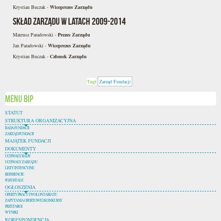
Krystian Buczak -
Wiceprezes Zarządu
Skład Zarządu w latach 2009-2014
Mateusz Paradowski -
Prezes Zarządu
Jan Paradowski -
Wiceprezes Zarządu
Krystian Buczak -
Członek Zarządu
Tagi
Zarząd Fundacji
Menu BIP
STATUT
STRUKTURA ORGANIZACYJNA
RADA FUNDACJI
ZARZĄD FUNDACJI
MAJĄTEK FUNDACJI
DOKUMENTY
UCHWAŁY RADY
UCHWAŁY ZARZĄDU
LISTY INTENCYJNE
REFERENCJE
POZOSTAŁE
OGŁOSZENIA
OFERTY PRACY I WOLONTARIATU
ZAPYTANIA OFERTOWE I KONKURSY
PRZETARGI
WYNIKI
KORESPONDENCJA