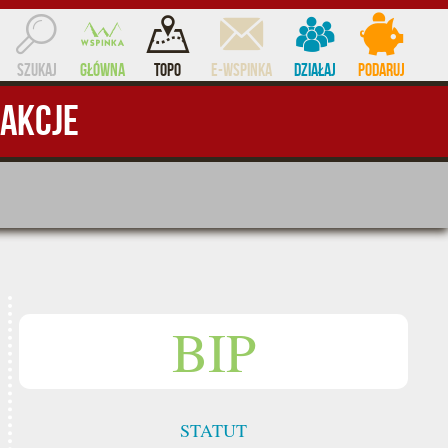
Szukaj
Główna
Topo
e-WSPINKA
Działaj
Podaruj
Akcje
ocent
BIP
STATUT