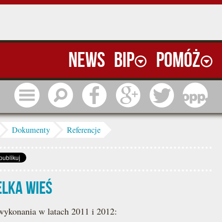
News
BIP
Pomóż
Menu
Szukaj
Facebook
Google
Twitter
1 pr
Dokumenty
Referencje
elka Wieś
wykonania w latach 2011 i 2012: