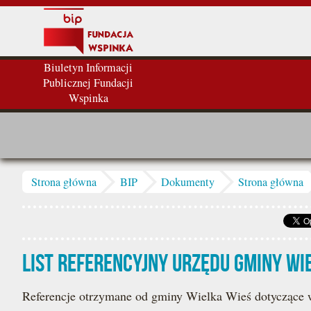
Przejdź do treści
Biuletyn Informacji
Publicznej Fundacji
Wspinka
Jesteś tutaj
Strona główna
BIP
Dokumenty
Strona główna
List referencyjny Urzędu Gminy Wi
Referencje otrzymane od gminy Wielka Wieś dotyczące 