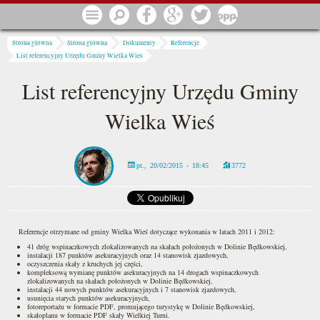
Przejdź do treści
Menu
Szukaj
Facebook
Google
Twitter
1 procent
Jesteś tutaj
Strona główna
Strona główna
Dokumenty
Referencje
List referencyjny Urzędu Gminy Wielka Wieś
List referencyjny Urzędu Gminy
Wielka Wieś
pt., 20/02/2015 - 18:45
3772
Referencje otrzymane od gminy Wielka Wieś dotyczące wykonania w latach 2011 i 2012:
41 dróg wspinaczkowych zlokalizowanych na skałach położonych w Dolinie Będkowskiej,
instalacji 187 punktów asekuracyjnych oraz 14 stanowisk zjazdowych,
oczyszczenia skały z kruchych jej części,
kompleksową wymianę punktów asekuracyjnych na 14 drogach wspinaczkowych
zlokalizowanych na skałach położonych w Dolinie Będkowskiej,
instalacji 44 nowych punktów asekuracyjnych i 7 stanowisk zjazdowych,
usunięcia starych punktów asekuracyjnych,
fotoreportażu w formacie PDF, promującego turystykę w Dolinie Będkowskiej,
skałoplanu w formacie PDF skały Wielkiej Turni.