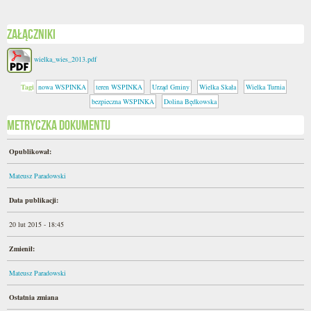
Załączniki
wielka_wies_2013.pdf
Tagi
nowa WSPINKA
teren WSPINKA
Urząd Gminy
Wielka Skała
Wielka Turnia
bezpieczna WSPINKA
Dolina Będkowska
Metryczka dokumentu
Opublikował:
Mateusz Paradowski
Data publikacji:
20 lut 2015 - 18:45
Zmienił:
Mateusz Paradowski
Ostatnia zmiana