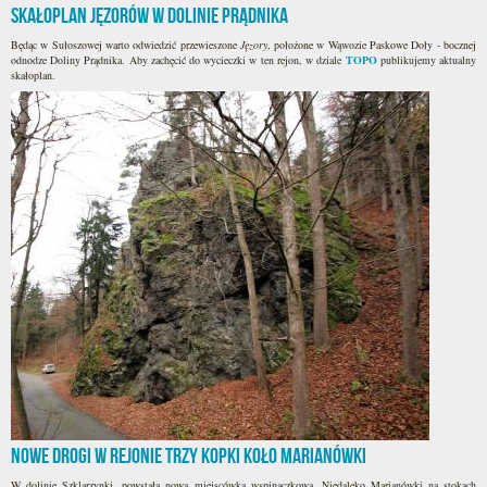
Skałoplan Jęzorów w Dolinie Prądnika
Będąc w Sułoszowej warto odwiedzić przewieszone
Jęzory
, położone w Wąwozie Paskowe Doły - bocznej
odnodze Doliny Prądnika. Aby zachęcić do wycieczki w ten rejon, w dziale
TOPO
publikujemy aktualny
skałoplan.
Nowe drogi w rejonie Trzy Kopki koło Marianówki
W dolinie Szklarzynki, powstała nowa miejscówka wspinaczkowa. Niedaleko Marianówki na stokach