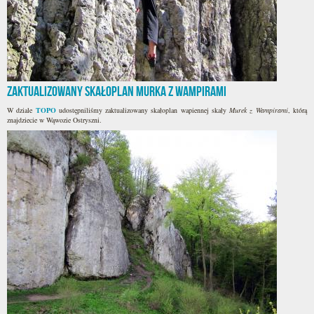
Zaktualizowany skałoplan Murka z Wampirami
W dziale
TOPO
udostępniliśmy zaktualizowany skałoplan wapiennej skały
Murek z Wampirami
, którą
znajdziecie w Wąwozie Ostryszni.