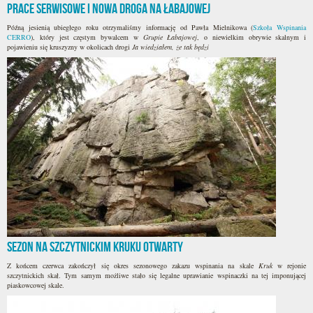
Prace serwisowe i nowa droga na Łabajowej
Późną jesienią ubiegłego roku otrzymaliśmy informację od Pawła Mielnikowa (
Szkoła Wspinania
CERRO
), który jest częstym bywalcem w
Grupie Łabajowej
, o niewielkim obrywie skalnym i
pojawieniu się kruszyzny w okolicach drogi
Ja wiedziałem, że tak będzi
Sezon na szczytnickim Kruku otwarty
Z końcem czerwca zakończył się okres sezonowego zakazu wspinania na skale
Kruk
w rejonie
szczytnickich skał. Tym samym możliwe stało się legalne uprawianie wspinaczki na tej imponującej
piaskowcowej skale.