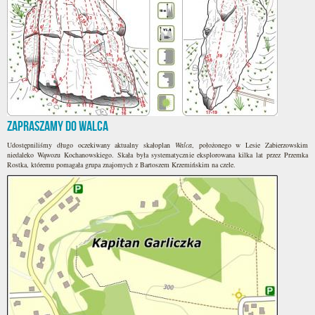
Zapraszamy do Walca
Udostępniliśmy długo oczekiwany aktualny skałoplan
Walca
, położonego w Lesie Zabierzowskim
niedaleko Wąwozu Kochanowskiego. Skała była systematycznie eksplorowana kilka lat przez Przemka
Rostka, któremu pomagała grupa znajomych z Bartoszem Krzemińskim na czele.