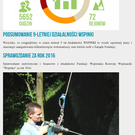
Podsumowanie 9-letniej działalności WSPINKI
Wszystko, co osiągnęliśmy w czasie niemal 9 lat działalności WSPINKI to wynik ogromnej pracy i
znacznego zaangażowania kilkudziesięciu wolontariuszy oraz dwóch osób z Zarządu Fundacji.
Sprawozdanie za rok 2016
Sprawozdanie merytoryczne i finansowe z działalności Fundacji Wspierania Rozwoju Wspinaczki
"Wspinka" za rok 2016.