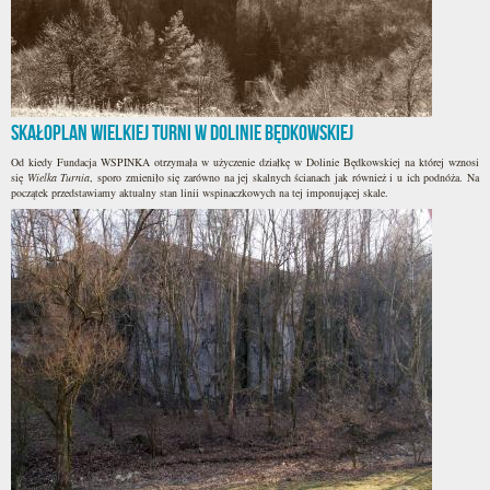
Skałoplan Wielkiej Turni w Dolinie Będkowskiej
Od kiedy Fundacja WSPINKA otrzymała w użyczenie działkę w Dolinie Będkowskiej na której wznosi
się
Wielka Turnia
, sporo zmieniło się zarówno na jej skalnych ścianach jak również i u ich podnóża. Na
początek przedstawiamy aktualny stan linii wspinaczkowych na tej imponującej skale.