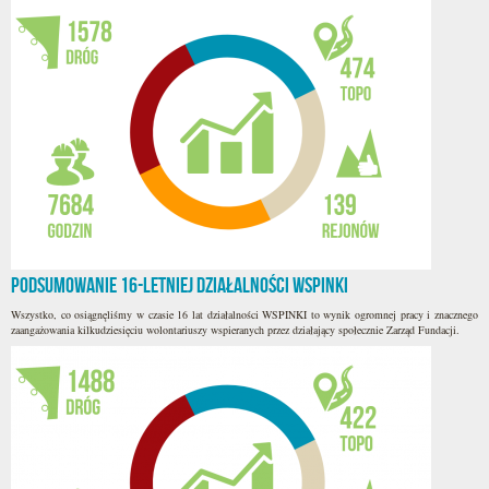
Podsumowanie 16-letniej działalności WSPINKI
Wszystko, co osiągnęliśmy w czasie 16 lat działalności WSPINKI to wynik ogromnej pracy i znacznego
zaangażowania kilkudziesięciu wolontariuszy wspieranych przez działający społecznie Zarząd Fundacji.