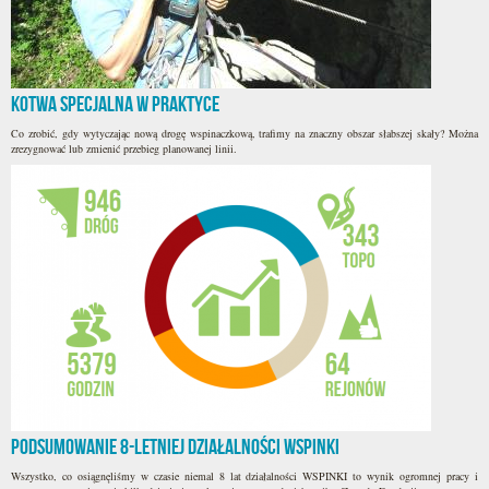
Kotwa specjalna w praktyce
Co zrobić, gdy wytyczając nową drogę wspinaczkową, trafimy na znaczny obszar słabszej skały? Można
zrezygnować lub zmienić przebieg planowanej linii.
Podsumowanie 8-letniej działalności WSPINKI
Wszystko, co osiągnęliśmy w czasie niemal 8 lat działalności WSPINKI to wynik ogromnej pracy i