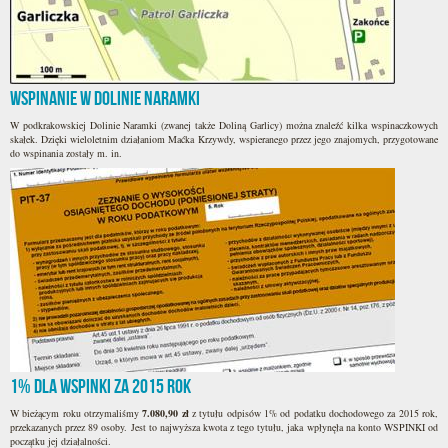
Wspinanie w Dolinie Naramki
W podkrakowskiej Dolinie Naramki (zwanej także Doliną Garlicy) można znaleźć kilka wspinaczkowych
skałek. Dzięki wieloletnim działaniom Maćka Krzywdy, wspieranego przez jego znajomych, przygotowane
do wspinania zostały m. in.
1% dla WSPINKI za 2015 rok
W bieżącym roku otrzymaliśmy
7.080,90 zł
z tytułu odpisów 1% od podatku dochodowego za 2015 rok,
przekazanych przez 89 osoby. Jest to najwyższa kwota z tego tytułu, jaka wpłynęła na konto WSPINKI od
początku jej działalności.