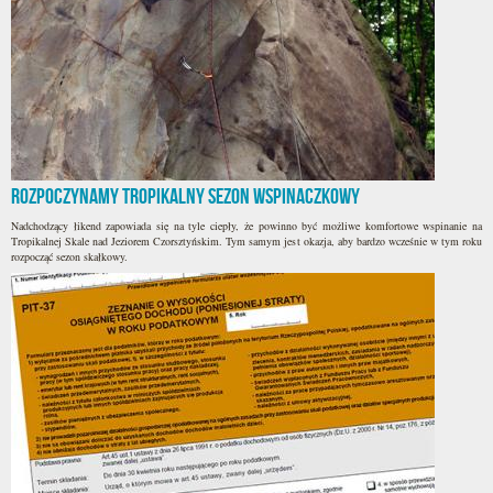
Rozpoczynamy Tropikalny sezon wspinaczkowy
Nadchodzący łikend zapowiada się na tyle ciepły, że powinno być możliwe komfortowe wspinanie na
Tropikalnej Skale nad Jeziorem Czorsztyńskim. Tym samym jest okazja, aby bardzo wcześnie w tym roku
rozpocząć sezon skałkowy.