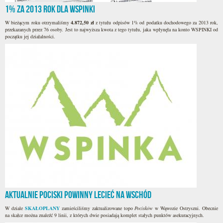
1% za 2013 rok dla WSPINKI
W bieżącym roku otrzymaliśmy
4.872,50
zł
z tytułu odpisów 1% od podatku dochodowego za 2013 rok,
przekazanych przez 76 osoby. Jest to najwyższa kwota z tego tytułu, jaka wpłynęła na konto WSPINKI od
początku jej działalności.
Aktualnie Pociski powinny lecieć na wschód
W dziale
SKAŁOPLANY
zamieściliśmy zaktualizowane topo
Pocisków
w Wąwozie Ostryszni. Obecnie
na skałce można znaleźć 9 linii, z których dwie posiadają komplet stałych punktów asekuracyjnych.