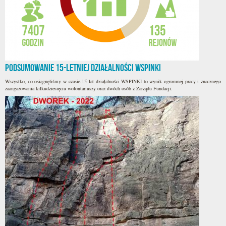
Podsumowanie 15-letniej działalności WSPINKI
Wszystko, co osiągnęliśmy w czasie 15 lat działalności WSPINKI to wynik ogromnej pracy i znacznego
zaangażowania kilkudziesięciu wolontariuszy oraz dwóch osób z Zarządu Fundacji.