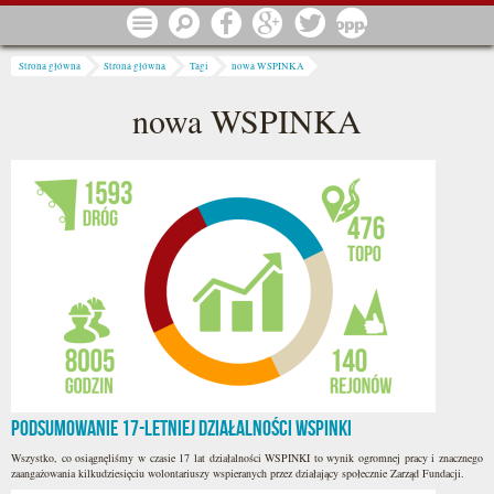
Przejdź do treści
Menu
Szukaj
Facebook
Google
Twitter
1 procent
Jesteś tutaj
Strona główna
Strona główna
Tagi
nowa WSPINKA
nowa WSPINKA
Podsumowanie 17-letniej działalności WSPINKI
Wszystko, co osiągnęliśmy w czasie 17 lat działalności WSPINKI to wynik ogromnej pracy i znacznego
zaangażowania kilkudziesięciu wolontariuszy wspieranych przez działający społecznie Zarząd Fundacji.