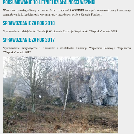
Podsumowanie 10-letniej działalności WSPINKI
Wszystko, co osiągnęliśmy w czasie 10 lat działalności WSPINKI to wynik ogromnej pracy i znacznego
zaangażowania kilkudziesięciu wolontariuszy oraz dwóch osób z Zarządu Fundacji.
Sprawozdanie za rok 2018
Sprawozdanie z działalności Fundacji Wspierania Rozwoju Wspinaczki "Wspinka" za rok 2018.
Sprawozdanie za rok 2017
Sprawozdanie merytoryczne i finansowe z działalności Fundacji Wspierania Rozwoju Wspinaczki
"Wspinka" za rok 2017.