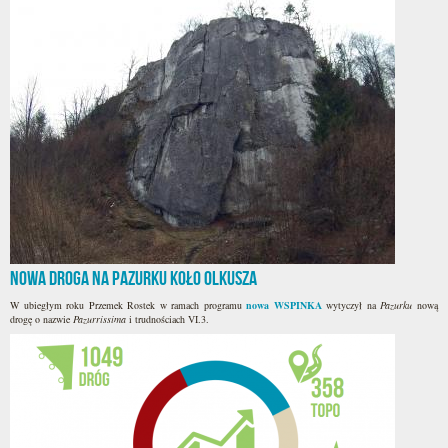
Nowa droga na Pazurku koło Olkusza
W ubiegłym roku Przemek Rostek w ramach programu
nowa WSPINKA
wytyczył na
Pazurku
nową
drogę o nazwie
Pazurrissima
i trudnościach VI.3.