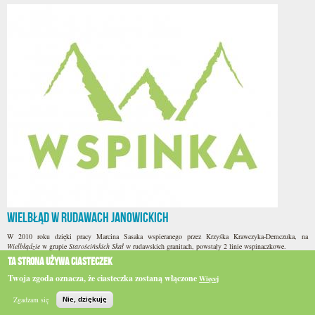
Wielbłąd w Rudawach Janowickich
W 2010 roku dzięki pracy Marcina Sasaka wspieranego przez Krzyśka Krawczyka-Demczuka, na
Wielbłądzie
w grupie
Starościńskich Skał
w rudawskich granitach, powstały 2 linie wspinaczkowe.
Ta strona używa ciasteczek
Twoja zgoda oznacza, że ciasteczka zostaną włączone
Więcej
Do
góry
Zgadzam się
Nie, dziękuję
Szukaj
Główna
Topo
e-WSPINKA
Działaj
Podaruj