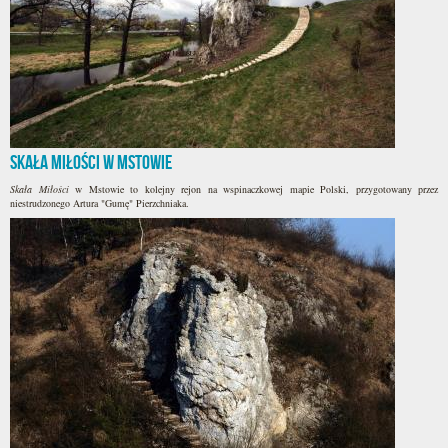
Skała Miłości w Mstowie
Skała Miłości
w Mstowie to kolejny rejon na wspinaczkowej mapie Polski, przygotowany przez
niestrudzonego Artura "Gumę" Pierzchniaka.