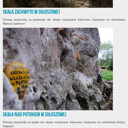
Skała Zachwytu w Sułoszowej
Świetną miejscówkę na pochmurne dni oferuje wspinaczom Sułoszowa. Zachęcamy do odwiedzenia
Wąwozu Zachwytu!
Skała nad potokiem w Sułoszowej
Świetną miejscówkę na upalne dni oferuje wspinaczom Sułoszowa. Zachęcamy do odwiedzenia Doliny
Prądnika!