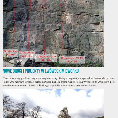
Nowe drogi i projekty w lwóweckim Dworku
Dworek
to nowy piaskowcowy rejon wspinaczkowy, którego eksplorację rozpoczął niedawno Marek Freus.
Ponad 200 metrowej długości ściana dawnego kamieniołomu wznosi się na wysokość do 20 metrów i jest
zlokalizowana niedaleko Lwówka Śląskiego w pobliżu szosy prowadzącej do wsi Sobota.