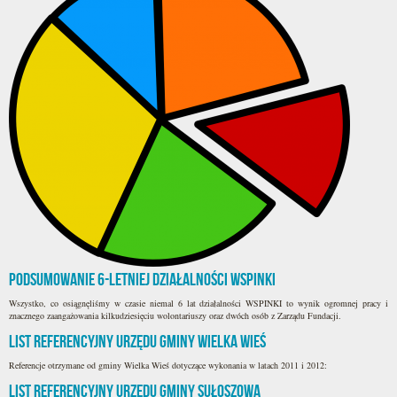
Podsumowanie 6-letniej działalności WSPINKI
Wszystko, co osiągnęliśmy w czasie niemal 6 lat działalności WSPINKI to wynik ogromnej pracy i
znacznego zaangażowania kilkudziesięciu wolontariuszy oraz dwóch osób z Zarządu Fundacji.
List referencyjny Urzędu Gminy Wielka Wieś
Referencje otrzymane od gminy Wielka Wieś dotyczące wykonania w latach 2011 i 2012:
List referencyjny Urzędu Gminy Sułoszowa