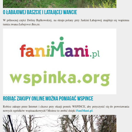
O Łabajowej Baszcie i latającej wancie
W północnej części Doliny Będkowskiej, na skraju polany przy Jaskini Łabajowej znajduje się wapienna
turnia zwana
Łabajowa Baszta
.
Robiąc zakupy online można pomagać WSPINCE
Robisz zakupy przez Internet i chcesz przy okazji pomóc WSPINCE, aby przyczynić się do powstawania
nowych ogródków wspinaczkowych? Możesz to zrobić dzięki
FaniMani.pl
.