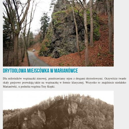
Drytoolowa miejscówka w Marianówce
Dla miłośników wspinaczki zimowej, przedstawiamy rejon z drogami drytoolowymi. Oczywiście twarde
skały gnejsowe pozwalają także na wspinaczkę w formie klasycznej. Wszystko to znajdziecie niedaleko
Marianówki, u podnóża wzgórza Trzy Kopki.