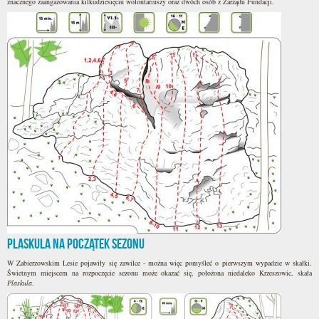
znacznego zaangażowania kilkudziesięciu wolontariuszy oraz dwóch osób z Zarządu Fundacji.
Plaskula na początek sezonu
W Zabierzowskim Lesie pojawiły się zawilce - można więc pomyśleć o pierwszym wypadzie w skałki.
Świetnym miejscem na rozpoczęcie sezonu może okazać się, położona niedaleko Krzeszowic, skała
Plaskula
.