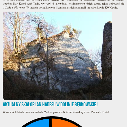
wzgórza Trzy Kopki Arek Tabisz wytyczył 4 łatwe drogi wspinaczkowe, dzięki czemu rejon wzbogacił się
o
Skałę z Obrywem
. W pracach porządkowych i kamieniarskich pomagali mu członkowie KW Opole.
Aktualny skałoplan Hadesu w Dolinie Będkowskiej
W ostatnich latach prace na skałach
Hadesu
prowadzili Artur Kowalczyk oraz Przemek Rostek.