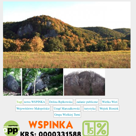
Tagi
nowa WSPINKA
Dolina Będkowska
zadanie publiczne
Wielka Wieś
Województwo Małopolskie
Urząd Marszałkowski
turystyka
Wojtek Bieniek
Grupa Wielkiej Turni