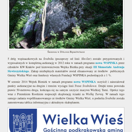
Średnik w Dolinie Będkowskiej
5 dróg wspinaczkowych na
Średniku
(począwszy od linii
Skwilar
) zostało przygotowanych i
wyposażonych w kompletną asekurację w 2012 roku w ramach programu
nowa WSPINKA
przez
członków KW Kraków pod kierownictwem Wojtka Bieńka przy okazji
III Memoriału Andrzeja
Skwirczyńskiego
. Zakup niezbędnych materiałów został sfinansowany ze środków publicznych
Gminy Wielka Wieś oraz funduszy własnych Fundacji WSPINKA pochodzących z 1 %.
W sezonie 2014 Wojtek Bieniek w ramach programu
nowa WSPINKA
oczyścił i zainstalował
punkty asekuracyjne na drugim i trzecim wyciągu linii
Trasa Średnikowa
. Dzięki temu powstała
prawie 50-metrowa droga, kończąca się na samym szczycie masywu Wielkiej Turni. Oprócz tego
wraz z Przemkiem Rostkiem rozpoczęli eksplorację ścianki za
Wielką Turnią
. W ramach tego
samego zadania współfinansowanego ze środków Gminy Wielka Wieś, u podnóża
Średnika
została
zamontowana tablica informacyjna z aktualnym skałoplanem.