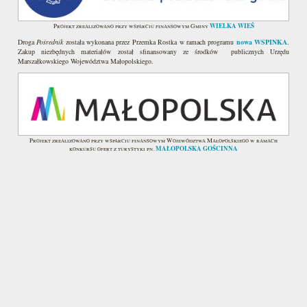
WIELKA WIEŚ
Projekt zrealizowano przy wsparciu finansowym Gminy
Droga
Pośrednik
została wykonana przez Przemka Rostka w ramach programu
nowa WSPINKA
.
Zakup niezbędnych materiałów został sfinansowany ze środków publicznych Urzędu
Marszałkowskiego Województwa Małopolskiego.
Projekt zrealizowano przy wsparciu finansowym Województwa Małopolskiego w ramach
MAŁOPOLSKA GOŚCINNA
konkursu ofert z turystyki pn.