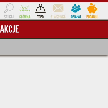
Szukaj
Główna
Topo
e-WSPINKA
Działaj
Podaruj
Akcje
ocent