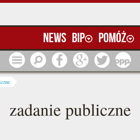
News
BIP
Pomóż
Menu
Szukaj
Facebook
Google
Twitter
1 pr
iczne
zadanie publiczne