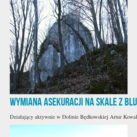
Wymiana asekuracji na Skale z Bl
Działający aktywnie w Dolinie Będkowskiej Artur Kowa