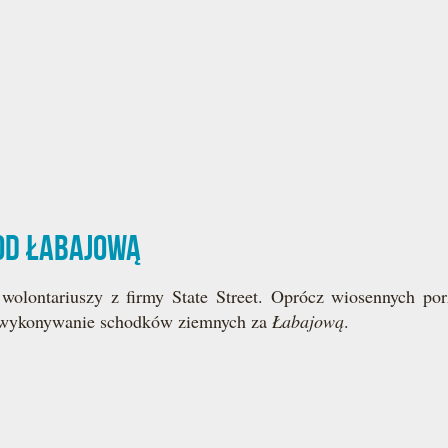
pod Łabajową
 wolontariuszy z firmy State Street. Oprócz wiosennych p
o wykonywanie schodków ziemnych za
Łabajową
.