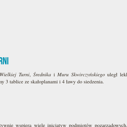
rni
Wielkiej Turni
,
Średnika
i
Muru Skwirczyńskiego
uległ lek
3 tablice ze skałoplanami i 4 ławy do siedzenia.
tywnie wspiera wiele inicjatyw podmiotów pozarządow