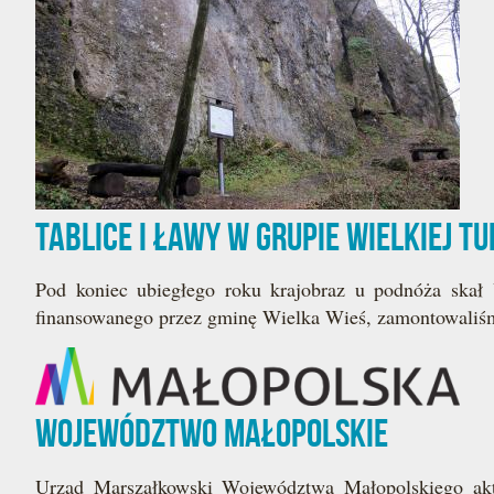
Tablice i ławy w Grupie Wielkiej Tu
Pod koniec ubiegłego roku krajobraz u podnóża skał
finansowanego przez gminę Wielka Wieś, zamontowaliśmy 
Województwo Małopolskie
Urząd Marszałkowski Województwa Małopolskiego ak