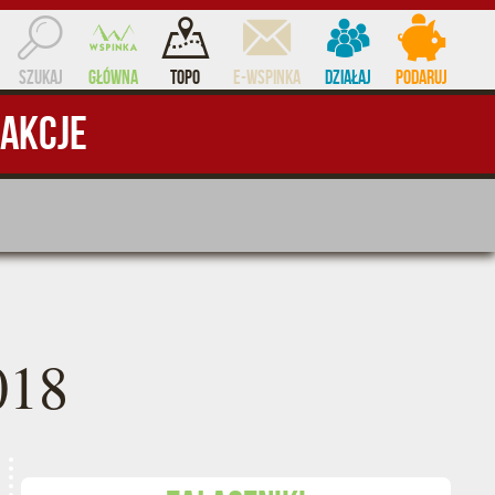
Szukaj
Główna
Topo
e-WSPINKA
Działaj
Podaruj
Akcje
ocent
018