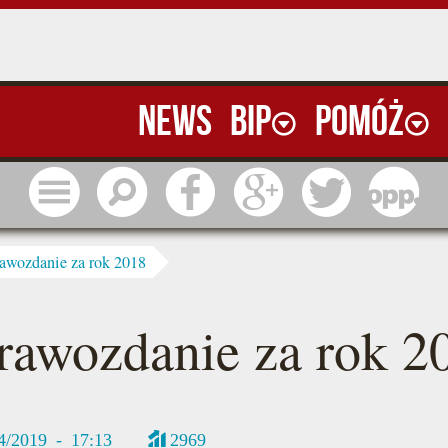
News
BIP
Pomóż
Menu
Szukaj
Facebook
Google
Twitter
1 pr
awozdanie za rok 2018
rawozdanie za rok 2
4/2019 - 17:13
2969