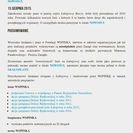
NOWOŚCI
.
15 sierpnia 2015
Zakończone zostały prace w prawej części
Łabajowej Baszty
, które były prowadzone od 2010
roku. Powstało kilkanaście nowych linii z których 8 to bardzo łatwe drogi dla najmłodszych i
początkujących wspinaczy. O szczegółach można przeczytać w dziale
NOWOŚCI
.
Podsumowanie
Wszystkie działania i prace w Fundacji WSPINKA, zarówno w zakresie organizacyjnym jak też
przy realizacji projektów wykonywane są
nieodpłatnie
przez Zarząd oraz wolontariuszy. Koszty
dojazdu oraz materiałów biurowych są finansowane ze środków prywatnych Mateusza
Paradowskiego - Prezesa Zarządu.
Zestawienie autorów "nowożytnych" linii na
Łabajowej
oraz osób, które jako pierwsze je
pokonały można znaleźć w dziale
NOWOŚCI
, natomiast aktualne topo można pobrać w dziale
SKAŁOPLANY
.
Dotychczasowe działania związane z
Łabajową
i zrealizowane przez WSPINKĘ w ramach
autorskich programów:
teren WSPINKA
podpisanie Umowy o współpracy z Panem Bogumiłem Nawratilem
,
akcja sprzątania Doliny Będkowskiej w roku 2010
,
akcja sprzątania Doliny Będkowskiej w roku 2011
,
akcja sprzątania Doliny Będkowskiej w roku 2012
,
akcja porządkowania terenu koło Łabajowej w roku 2015
,
akcja sprzątania Doliny Będkowskiej w roku 2016
.
bezpieczna WSPINKA
wymiana punktów asekuracyjnych na 20 drogach
nowa WSPINKA