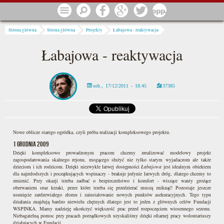
Przejdź do treści
Menu
Szukaj
Facebook
Google
Twitter
1 procent
Jesteś tutaj
Strona główna
Strona główna
Projekty
Łabajowa - reaktywacja
Łabajowa - reaktywacja
sob., 17/12/2011 - 18:45
37385
Nowe oblicze starego ogródka, czyli próba realizacji kompleksowego projektu.
1 grudnia 2009
Dzięki kompleksowo prowadzonym pracom chcemy zrealizować modelowy projekt
zagospodarowania skalnego rejonu, mogącego służyć nie tylko starym wyjadaczom ale także
dzieciom i ich rodzicom. Dzięki niezwykle łatwej dostępności
Łabajowa
jest idealnym obiektem
dla najmłodszych i początkujących wspinaczy - brakuje jedynie łatwych dróg, dlatego chcemy to
zmienić. Przy okazji trzeba zadbać o bezpieczeństwo i komfort - wiszące wanty grożące
oberwaniem oraz krzaki, przez które trzeba się przedzierać muszą zniknąć! Pozostaje jeszcze
usunięcie zardzewiałego złomu i zainstalowanie nowych punktów asekuracyjnych. Tego typu
działania znajdują bardzo niewielu chętnych dlatego jest to jeden z głównych celów Fundacji
WSPINKA. Mamy nadzieję ukończyć większość prac przed rozpoczęciem wiosennego sezonu.
Niebagatelną pomoc przy pracach porządkowych uzyskaliśmy dzięki ofiarnej pracy wolontariuszy
działających w Fundacji.