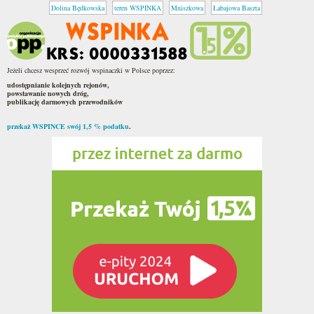
Dolina Będkowska
teren WSPINKA
Mniszkowa
Łabajowa Baszta
Jeżeli chcesz wesprzeć rozwój wspinaczki w Polsce poprzez:
udostępnianie kolejnych rejonów,
powstawanie nowych dróg,
publikację darmowych przewodników
przekaż WSPINCE swój 1,5 % podatku
.