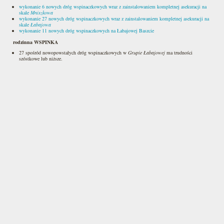
wykonanie 6 nowych dróg wspinaczkowych wraz z zainstalowaniem kompletnej asekuracji na
skale
Mniszkowa
wykonanie 27 nowych dróg wspinaczkowych wraz z zainstalowaniem kompletnej asekuracji na
skale
Łabajowa
wykonanie 11 nowych dróg wspinaczkowych na Łabajowej Baszcie
rodzinna WSPINKA
27 spośród nowopowstałych dróg wspinaczkowych w
Grupie Łabajowej
ma trudności
szóstkowe lub niższe.