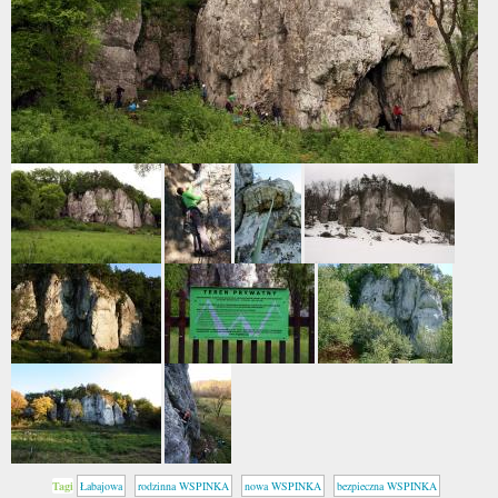
Tagi
Łabajowa
rodzinna WSPINKA
nowa WSPINKA
bezpieczna WSPINKA