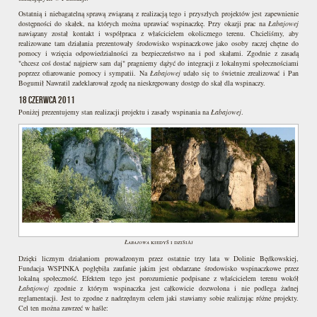
Ostatnią i niebagatelną sprawą związaną z realizacją tego i przyszłych projektów jest zapewnienie
dostępności do skałek, na których można uprawiać wspinaczkę. Przy okazji prac na
Łabajowej
nawiązany został kontakt i współpraca z właścicielem okolicznego terenu. Chcieliśmy, aby
realizowane tam działania prezentowały środowisko wspinaczkowe jako osoby raczej chętne do
pomocy i wzięcia odpowiedzialności za bezpieczeństwo na i pod skałami. Zgodnie z zasadą
"chcesz coś dostać najpierw sam daj" pragniemy dążyć do integracji z lokalnymi społecznościami
poprzez ofiarowanie pomocy i sympatii. Na
Łabajowej
udało się to świetnie zrealizować i Pan
Bogumił Nawratil zadeklarował zgodę na nieskrępowany dostęp do skał dla wspinaczy.
18 czerwca 2011
Poniżej prezentujemy stan realizacji projektu i zasady wspinania na
Łabajowej
.
Łabajowa
kiedyś i dzisiaj
Dzięki licznym działaniom prowadzonym przez ostatnie trzy lata w Dolinie Będkowskiej,
Fundacja WSPINKA pogłębiła zaufanie jakim jest obdarzane środowisko wspinaczkowe przez
lokalną społeczność. Efektem tego jest porozumienie podpisane z właścicielem terenu wokół
Łabajowej
zgodnie z którym wspinaczka jest całkowicie dozwolona i nie podlega żadnej
reglamentacji. Jest to zgodne z nadrzędnym celem jaki stawiamy sobie realizując różne projekty.
Cel ten można zawrzeć w haśle: