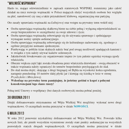
"Wolność wspinania"
Hasło to, mające odzwierciedlenie w zapisach statutowych WSPINKI, rozumiemy jako całość
działań na rzecz rozwoju wspinaczki w Polsce mających służyć wszystkich osobom bez względu
na płeć, narodowość czy rasę a także przynależność klubową, organizacyjną oraz partyjną.
Oto zasady uprawiania wspinaczki na
Łabajowej
oraz wstępu na prywatny teren wokół niej:
Osoba uprawiająca wspinaczkę skałkową bierze na siebie pełną i wyłączną odpowiedzialność za
swoje bezpieczeństwo w szczególności za swoje zdrowie i życie.
Osoba uprawiająca wspinaczkę zobowiązuje się do używania sprawnego i spełniającego
wymagane normy sprzętu asekuracyjnego.
Osoba uprawiająca wspinaczkę zobowiązuje się do kulturalnego zachowania się, zgodnego z
ogólnie przyjętymi normami społecznymi.
Przebywając w pobliżu ścian skalnych należy brać pod uwagę możliwość spadających kamieni i
w związku z tym należy używać kasków ochronnych.
Jakiekolwiek biwakowanie czy organizowanie imprez (w tym palenie ogniska) wymaga zgody
właściciela.
Obecnie większa część łąki została obsadzona przez właściciela drzewkami - swoją obecność w
trakcie wspinania należy ograniczyć do terenów bezpośrednio przylegających do skał.
Do skał można dojść, skręcając z drogi biegnącej od Bębła na wysokości końca ogrodzenia,
następnie przechodząc 10 metrów dalej płytki jar i kierując się ścieżką w lesie w stronę
Przedszkola
i
Mniszkowej
.
Wchodząc na prywatny teren pamiętajmy, że jesteśmy gośćmi u kogoś z pełnymi
konsekwencjami tego stanu rzeczy!
Pełną treść Umowy o współpracy (bez danych osobowych) można pobrać poniżej.
30 grudnia 2011
Dzięki dofinansowaniu otrzymanemu od Wójta Wielkiej Wsi mogliśmy wykonać nowe drogi
wspinaczkowe. O szczegółach można przeczytać w dziale
NOWOŚCI
.
6 maja 2013
W roku 2012 ponownie uzyskaliśmy dofinansowanie od Wójta Wielkiej Wsi. Powstało kilka
nowych linii, ale przede wszystkim wymienione zostały stare punkty asekuracyjne na wszystkich
pozostałych starych drogach wspinaczkowych. O szczegółach można przeczytać w dziale