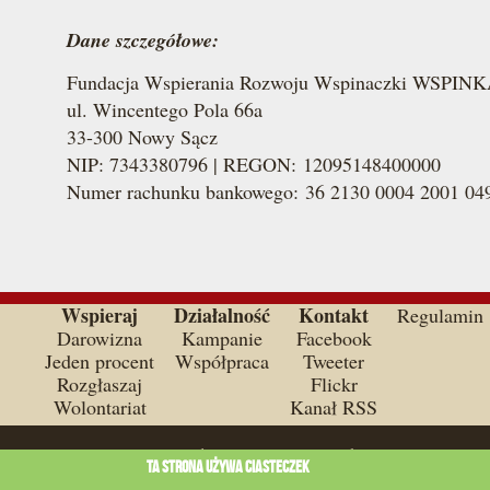
Dane szczegółowe:
Fundacja Wspierania Rozwoju Wspinaczki WSPIN
ul. Wincentego Pola 66a
33-300 Nowy Sącz
NIP: 7343380796 | REGON: 12095148400000
Numer rachunku bankowego: 36 2130 0004 2001 04
Wspieraj
Działalność
Kontakt
Regulamin
Darowizna
Kampanie
Facebook
Jeden procent
Współpraca
Tweeter
Rozgłaszaj
Flickr
Wolontariat
Kanał RSS
O ile nie jest to stwierdzone inaczej, wszystkie materiały na st
Ta strona używa ciasteczek
BY-SA 3.0.
Wszystkie znaki towarowe stanowią własność odpow