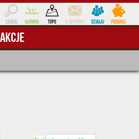
Szukaj
Główna
Topo
e-WSPINKA
Działaj
Podaruj
Akcje
ocent