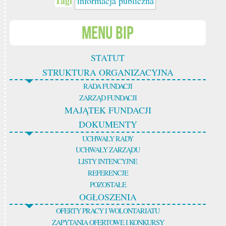
Tagi
informacja publiczna
Menu BIP
STATUT
STRUKTURA ORGANIZACYJNA
RADA FUNDACJI
ZARZĄD FUNDACJI
MAJĄTEK FUNDACJI
DOKUMENTY
UCHWAŁY RADY
UCHWAŁY ZARZĄDU
LISTY INTENCYJNE
REFERENCJE
POZOSTAŁE
OGŁOSZENIA
OFERTY PRACY I WOLONTARIATU
ZAPYTANIA OFERTOWE I KONKURSY