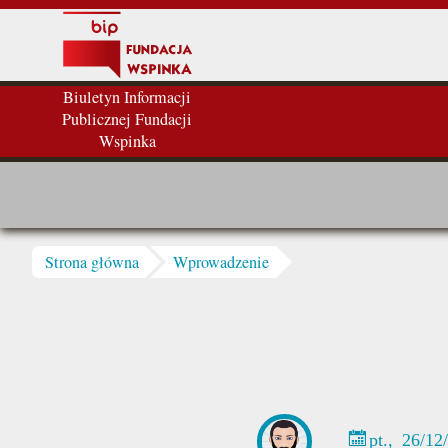
Przejdź do treści
Biuletyn Informacji
Publicznej Fundacji
Wspinka
Jesteś tutaj
Strona główna
Wprowadzenie
pt., 26/12