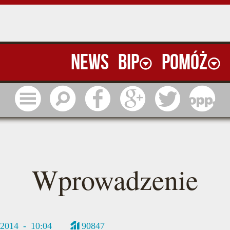
News
BIP
Pomóż
Menu
Szukaj
Facebook
Google
Twitter
1 pr
Wprowadzenie
/2014 - 10:04
90847