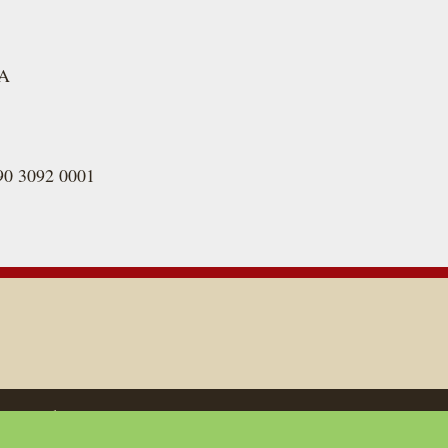
KA
90 3092 0001
Fundacja Wsp
ronie są dostępne na licencji
CC-
iednich firm.
ul. Wincentego