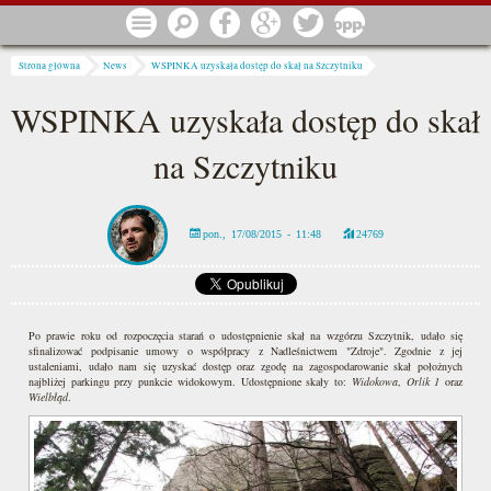
Przejdź do treści
Menu
Szukaj
Facebook
Google
Twitter
1 procent
Jesteś tutaj
Strona główna
News
WSPINKA uzyskała dostęp do skał na Szczytniku
WSPINKA uzyskała dostęp do skał
na Szczytniku
pon., 17/08/2015 - 11:48
24769
Po prawie roku od rozpoczęcia starań o udostępnienie skał na wzgórzu Szczytnik, udało się
sfinalizować podpisanie umowy o współpracy z Nadleśnictwem "Zdroje". Zgodnie z jej
ustaleniami, udało nam się uzyskać dostęp oraz zgodę na zagospodarowanie skał położnych
najbliżej parkingu przy punkcie widokowym. Udostępnione skały to:
Widokowa
,
Orlik 1
oraz
Wielbłąd
.