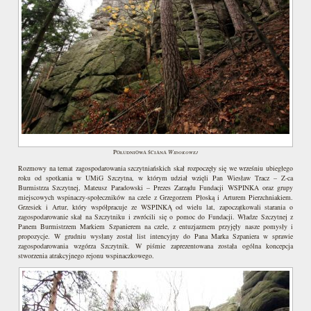
Widokowej
Południowa ściana
Rozmowy na temat zagospodarowania szczytniańskich skał rozpoczęły się we wrześniu ubiegłego
roku od spotkania w UMiG Szczytna, w którym udział wzięli Pan Wiesław Tracz – Z-ca
Burmistrza Szczytnej, Mateusz Paradowski – Prezes Zarządu Fundacji WSPINKA oraz grupy
miejscowych wspinaczy-społeczników na czele z Grzegorzem Płoską i Arturem Pierzchniakiem.
Grzesiek i Artur, który współpracuje ze WSPINKĄ od wielu lat, zapoczątkowali starania o
zagospodarowanie skał na Szczytniku i zwrócili się o pomoc do Fundacji. Władze Szczytnej z
Panem Burmistrzem Markiem Szpanierem na czele, z entuzjazmem przyjęły nasze pomysły i
propozycje. W grudniu wysłany został list intencyjny do Pana Marka Szpaniera w sprawie
zagospodarowania wzgórza Szczytnik. W piśmie zaprezentowana została ogólna koncepcja
stworzenia atrakcyjnego rejonu wspinaczkowego.