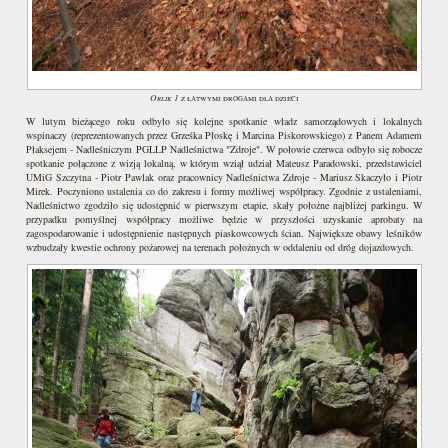
Orlik 1
z łatwymi drogami dla dzieci
W lutym bieżącego roku odbyło się kolejne spotkanie władz samorządowych i lokalnych
wspinaczy (reprezentowanych przez Grześka Płoskę i Marcina Piskorowskiego) z Panem Adamem
Płaksejem - Nadleśniczym PGLLP Nadleśnictwa "Zdroje". W połowie czerwca odbyło się robocze
spotkanie połączone z wizją lokalną, w którym wziął udział Mateusz Paradowski, przedstawiciel
UMiG Szczytna - Piotr Pawlak oraz pracownicy Nadleśnictwa Zdroje - Mariusz Skaczyło i Piotr
Mirek. Poczyniono ustalenia co do zakresu i formy możliwej współpracy. Zgodnie z ustaleniami,
Nadleśnictwo zgodziło się udostępnić w pierwszym etapie, skały położne najbliżej parkingu. W
przypadku pomyślnej współpracy możliwe będzie w przyszłości uzyskanie aprobaty na
zagospodarowanie i udostępnienie następnych piaskowcowych ścian. Największe obawy leśników
wzbudzały kwestie ochrony pożarowej na terenach położnych w oddaleniu od dróg dojazdowych.