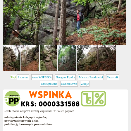
Tagi
Szczytna
teren WSPINKA
Grzegorz Płoska
Mateusz Paradowski
Szczytnik
udostępnienie
Nadleśnictwo
Zdroje
Jeżeli chcesz wesprzeć rozwój wspinaczki w Polsce poprzez:
udostępnianie kolejnych rejonów,
powstawanie nowych dróg,
publikację darmowych przewodników