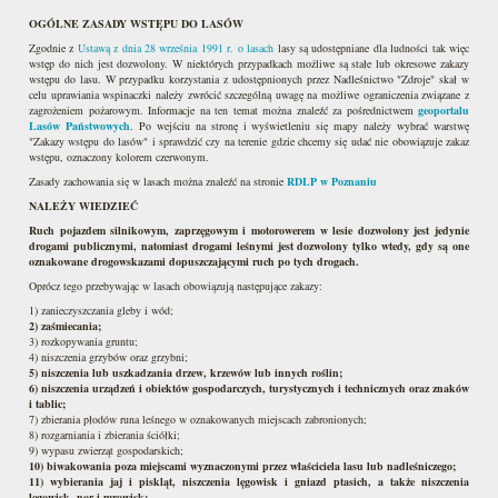
OGÓLNE ZASADY WSTĘPU DO LASÓW
Zgodnie z
Ustawą z dnia 28 września 1991 r. o lasach
lasy są udostępniane dla ludności tak więc
wstęp do nich jest dozwolony. W niektórych przypadkach możliwe są stałe lub okresowe zakazy
wstępu do lasu. W przypadku korzystania z udostępnionych przez Nadleśnictwo "Zdroje" skał w
celu uprawiania wspinaczki należy zwrócić szczególną uwagę na możliwe ograniczenia związane z
zagrożeniem pożarowym. Informacje na ten temat można znaleźć za pośrednictwem
geoportalu
Lasów Państwowych
. Po wejściu na stronę i wyświetleniu się mapy należy wybrać warstwę
"Zakazy wstępu do lasów" i sprawdzić czy na terenie gdzie chcemy się udać nie obowiązuje zakaz
wstępu, oznaczony kolorem czerwonym.
Zasady zachowania się w lasach można znaleźć na stronie
RDLP w Poznaniu
NALEŻY WIEDZIEĆ
Ruch pojazdem silnikowym, zaprzęgowym i motorowerem w lesie dozwolony jest jedynie
drogami publicznymi, natomiast drogami leśnymi jest dozwolony tylko wtedy, gdy są one
oznakowane drogowskazami dopuszczającymi ruch po tych drogach.
Oprócz tego przebywając w lasach obowiązują następujące zakazy:
1) zanieczyszczania gleby i wód;
2) zaśmiecania;
3) rozkopywania gruntu;
4) niszczenia grzybów oraz grzybni;
5) niszczenia lub uszkadzania drzew, krzewów lub innych roślin;
6) niszczenia urządzeń i obiektów gospodarczych, turystycznych i technicznych oraz znaków
i tablic;
7) zbierania płodów runa leśnego w oznakowanych miejscach zabronionych;
8) rozgarniania i zbierania ściółki;
9) wypasu zwierząt gospodarskich;
10) biwakowania poza miejscami wyznaczonymi przez właściciela lasu lub nadleśniczego;
11) wybierania jaj i piskląt, niszczenia lęgowisk i gniazd ptasich, a także niszczenia
legowisk, nor i mrowisk;