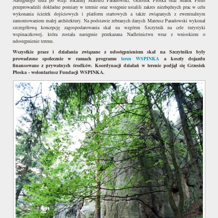
Następnego dnia po wizji lokalnej Mateusz Paradowski, Grzesiek Płoska oraz Marek Freus
przeprowadzili dokładne pomiary w terenie oraz wstępnie ustalili zakres niezbędnych prac w celu
wykonania ścieżek dojściowych i platform startowych a także związanych z ewentualnym
zamontowaniem małej architektury. Na podstawie zebranych danych Mateusz Paradowski wykonał
szczegółową koncepcję zagospodarowania skał na wzgórzu Szczytnik na cele turystyki
wspinaczkowej, która została następnie przekazana Nadleśnictwu wraz z wnioskiem o
udostępnienie terenu.
Wszystkie prace i działania związane z udostępnieniem skał na Szczytniku były
prowadzone społecznie w ramach programu
teren WSPINKA
a koszty dojazdu
finansowane z prywatnych środków. Koordynacji działań w terenie podjął się Grzesiek
Płoska - wolontariusz Fundacji WSPINKA.