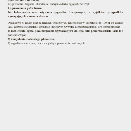
12) płoszenia, ścigania, chwytania i zabijania dziko żyjących zwierząt;
13) puszczania psów luzem;
14) hałasowania oraz używania sygnałów dźwiękowych, z wyjątkiem przypadków
wymagających wszczęcia alarmu.
Dodatkowo w lasach oraz na terenach śródleśnych, jak również w odległości do 100 m od granicy
lasu, zabrania się działań i czynności mogących wywołać niebezpieczeństwo, a w szczególności:
1) rozniecania ognia poza miejscami wyznaczonymi do tego celu przez właściciela lasu lub
nadleśniczego;
2) korzystania z otwartego płomienia;
3) wypalania wierzchniej warstwy gleby i pozostałości roślinnych.