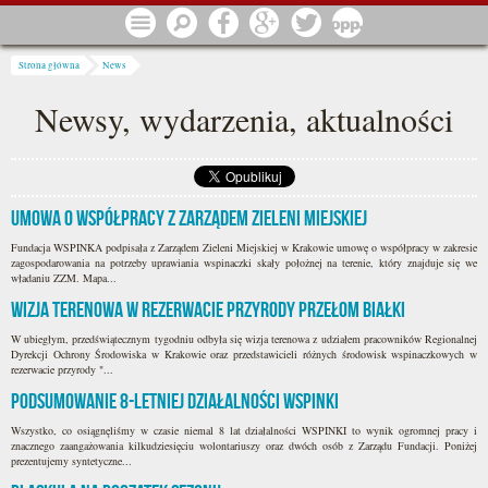
Przejdź do treści
Menu
Szukaj
Facebook
Google
Twitter
1 procent
Jesteś tutaj
Strona główna
News
Newsy, wydarzenia, aktualności
Umowa o współpracy z Zarządem Zieleni Miejskiej
Fundacja WSPINKA podpisała z Zarządem Zieleni Miejskiej w Krakowie umowę o współpracy w zakresie
zagospodarowania na potrzeby uprawiania wspinaczki skały położnej na terenie, który znajduje się we
władaniu ZZM. Mapa...
Wizja terenowa w rezerwacie przyrody Przełom Białki
W ubiegłym, przedświątecznym tygodniu odbyła się wizja terenowa z udziałem pracowników Regionalnej
Dyrekcji Ochrony Środowiska w Krakowie oraz przedstawicieli różnych środowisk wspinaczkowych w
rezerwacie przyrody "...
Podsumowanie 8-letniej działalności WSPINKI
Wszystko, co osiągnęliśmy w czasie niemal 8 lat działalności WSPINKI to wynik ogromnej pracy i
znacznego zaangażowania kilkudziesięciu wolontariuszy oraz dwóch osób z Zarządu Fundacji. Poniżej
prezentujemy syntetyczne...