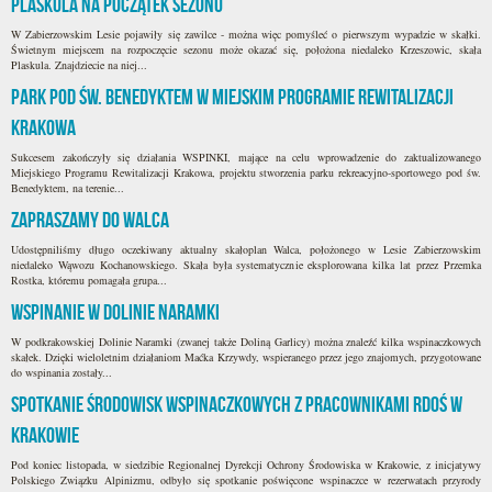
Plaskula na początek sezonu
W Zabierzowskim Lesie pojawiły się zawilce - można więc pomyśleć o pierwszym wypadzie w skałki.
Świetnym miejscem na rozpoczęcie sezonu może okazać się, położona niedaleko Krzeszowic, skała
Plaskula. Znajdziecie na niej...
Park pod św. Benedyktem w Miejskim Programie Rewitalizacji
Krakowa
Sukcesem zakończyły się działania WSPINKI, mające na celu wprowadzenie do zaktualizowanego
Miejskiego Programu Rewitalizacji Krakowa, projektu stworzenia parku rekreacyjno-sportowego pod św.
Benedyktem, na terenie...
Zapraszamy do Walca
Udostępniliśmy długo oczekiwany aktualny skałoplan Walca, położonego w Lesie Zabierzowskim
niedaleko Wąwozu Kochanowskiego. Skała była systematycznie eksplorowana kilka lat przez Przemka
Rostka, któremu pomagała grupa...
Wspinanie w Dolinie Naramki
W podkrakowskiej Dolinie Naramki (zwanej także Doliną Garlicy) można znaleźć kilka wspinaczkowych
skałek. Dzięki wieloletnim działaniom Maćka Krzywdy, wspieranego przez jego znajomych, przygotowane
do wspinania zostały...
Spotkanie środowisk wspinaczkowych z pracownikami RDOŚ w
Krakowie
Pod koniec listopada, w siedzibie Regionalnej Dyrekcji Ochrony Środowiska w Krakowie, z inicjatywy
Polskiego Związku Alpinizmu, odbyło się spotkanie poświęcone wspinaczce w rezerwatach przyrody