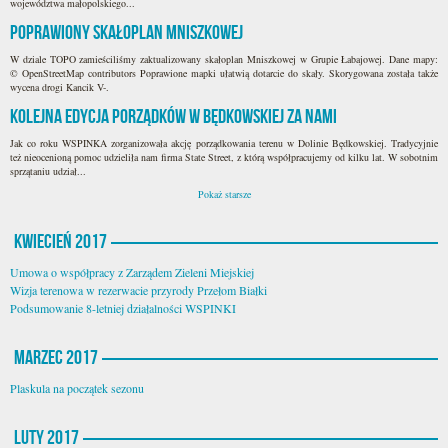
województwa małopolskiego...
Poprawiony skałoplan Mniszkowej
W dziale TOPO zamieściliśmy zaktualizowany skałoplan Mniszkowej w Grupie Łabajowej. Dane mapy:
© OpenStreetMap contributors Poprawione mapki ułatwią dotarcie do skały. Skorygowana została także
wycena drogi Kancik V-.
Kolejna edycja porządków w Będkowskiej za nami
Jak co roku WSPINKA zorganizowała akcję porządkowania terenu w Dolinie Będkowskiej. Tradycyjnie
też nieocenioną pomoc udzieliła nam firma State Street, z którą współpracujemy od kilku lat. W sobotnim
sprzątaniu udział...
Pokaż starsze
Kwiecień 2017
Umowa o współpracy z Zarządem Zieleni Miejskiej
Wizja terenowa w rezerwacie przyrody Przełom Białki
Podsumowanie 8-letniej działalności WSPINKI
Marzec 2017
Plaskula na początek sezonu
luty 2017