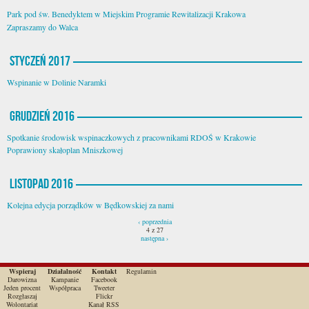
Park pod św. Benedyktem w Miejskim Programie Rewitalizacji Krakowa
Zapraszamy do Walca
Styczeń 2017
Wspinanie w Dolinie Naramki
Grudzień 2016
Spotkanie środowisk wspinaczkowych z pracownikami RDOŚ w Krakowie
Poprawiony skałoplan Mniszkowej
Listopad 2016
Kolejna edycja porządków w Będkowskiej za nami
‹ poprzednia
4 z 27
następna ›
Wspieraj
Działalność
Kontakt
Regulamin
Darowizna
Kampanie
Facebook
Jeden procent
Współpraca
Tweeter
Rozgłaszaj
Flickr
Wolontariat
Kanał RSS