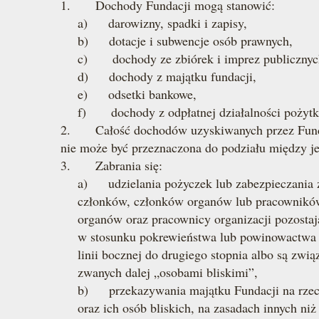
1. Dochody Fundacji mogą stanowić:
a) darowizny, spadki i zapisy,
b) dotacje i subwencje osób prawnych,
c) dochody ze zbiórek i imprez publicznyc
d) dochody z majątku fundacji,
e) odsetki bankowe,
f) dochody z odpłatnej działalności pożytk
2. Całość dochodów uzyskiwanych przez Fundacj
nie może być przeznaczona do podziału między j
3. Zabrania się:
a) udzielania pożyczek lub zabezpieczania 
członków, członków organów lub pracowników
organów oraz pracownicy organizacji pozost
w stosunku pokrewieństwa lub powinowactwa w
linii bocznej do drugiego stopnia albo są związ
zwanych dalej „osobami bliskimi”,
b) przekazywania majątku Fundacji na rzec
oraz ich osób bliskich, na zasadach innych niż