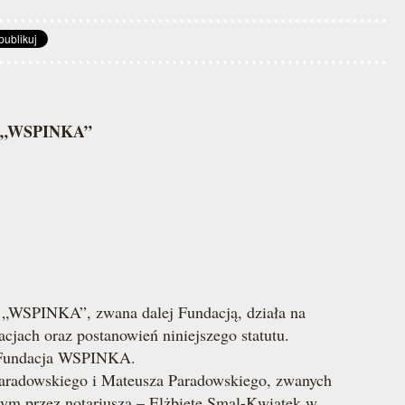
ki „WSPINKA”
WSPINKA”, zwana dalej Fundacją, działa na
cjach oraz postanowień niniejsze­go statutu.
Fundacja WSPINKA.
aradowskiego i Mateusza Paradowskiego, zwanych
nym przez notariusza – Elżbietę Smal-Kwiatek w