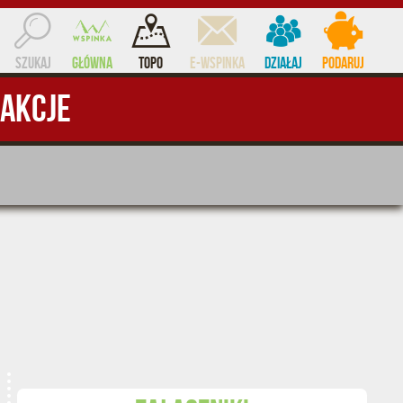
Szukaj
Główna
Topo
e-WSPINKA
Działaj
Podaruj
Akcje
ocent