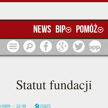
News
BIP
Pomóż
Menu
Szukaj
Facebook
Google
Twitter
1 pr
Statut fundacji
0/2009 - 22:30
25825