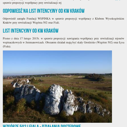
sprawie propozycji współpracy przy rewitalizacji rej
Odpowiedź na list intencyjny od KW Kraków
Odpowiedź zarządu Fundacji WSPINKA w sprawie propozycji współpracy z Klubem Wysokogórskim
Kraków przy rewitalizacji Wzgórza 502 oraz Fiali.
List intencyjny od KW Kraków
Pismo z dnia 17 lutego 2015r. w sprawie propozycji nawiązania współpracy przy rewitalizacji rejonów
wspinaczkowych w Jerzmanowicach. Obszarem działań mają być skały Grodzisko (Wzgórze 502) oraz Łysa
(Fiala).
Wzgórze 502 i Fiala - działania dostępowe